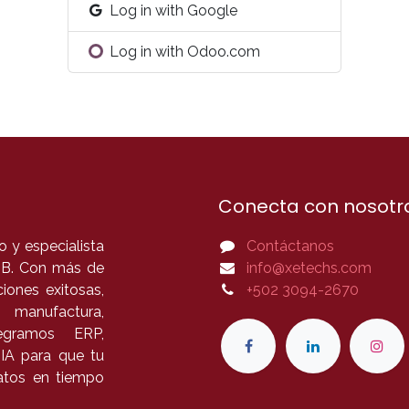
Log in with Google
Log in with Odoo.com
Conecta con nosotr
 y especialista
Contáctanos
B2B. Con más de
info@xetechs.com
iones exitosas,
+502 3094-2670
 manufactura,
tegramos ERP,
 IA para que tu
datos en tiempo