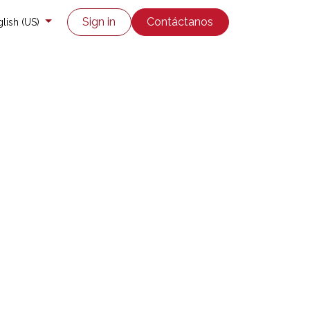
co
Enviar un ticket
Sign in
Contáctanos
lish (US)