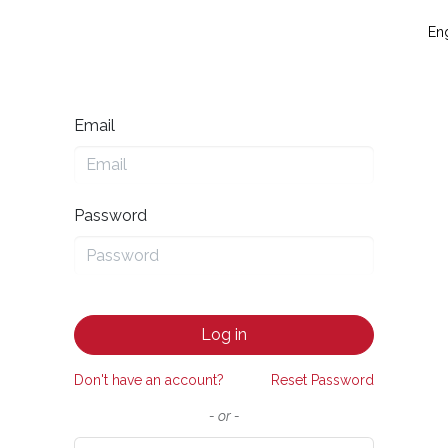
táctanos
Eventos
Blog
Conecta y crece
Soporte técni
Eng
Email
Password
Log in
Don't have an account?
Reset Password
- or -