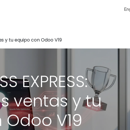
táctanos
Eventos
Blog
Conecta y crece
Soporte técni
Eng
s y tu equipo con Odoo V19
S EXPRESS:
s ventas y tu
n Odoo V19