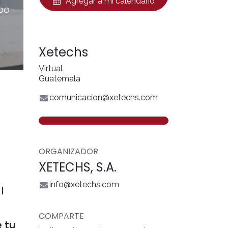
Agregar a mi calendario
ipo
Xetechs
Virtual
Guatemala
comunicacion@xetechs.com
ORGANIZADOR
XETECHS, S.A.
info@xetechs.com
l
COMPARTE
 tu