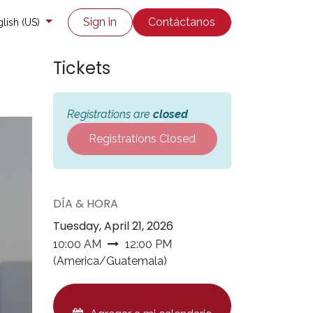
co
Enviar un ticket
Sign in
Contáctanos
lish (US)
Tickets
Registrations are
closed
Registrations Closed
DÍA & HORA
Tuesday, April 21, 2026
10:00 AM
12:00 PM
(
America/Guatemala
)