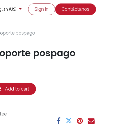
co
Enviar un ticket
Sign in
Contáctanos
lish (US)
 soporte pospago
soporte pospago
Add to cart
tee