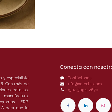
Conecta con nosotr
 y especialista
Contáctanos
B2B. Con más de
info@xetechs.com
iones exitosas,
+502 3094-2670
 manufactura,
tegramos ERP,
 IA para que tu