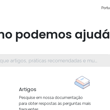
so
Contáctanos
Eventos
Blog
Conecta y crece
Sopo
Portu
o podemos ajudá
Artigos
Pesquise em nossa documentação
para obter respostas às perguntas mais
frequentes